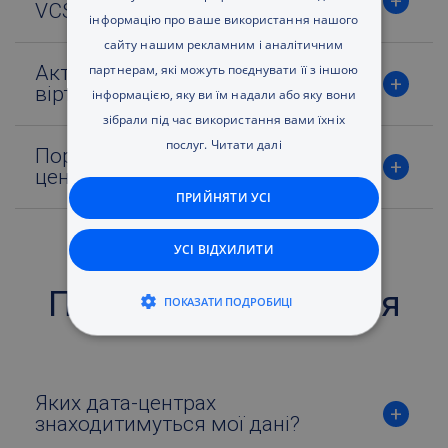
VCSP
інформацію про ваше використання нашого
UA
сайту нашим рекламним і аналітичним
партнерам, які можуть поєднувати її з іншою
Актуальні ціни на оренду
віртуальних ресурсів Tet Cloud
інформацією, яку ви їм надали або яку вони
зібрали під час використання вами їхніх
послуг.
Читати далі
Порядок фізичного доступу до
центрів обробки даних Tet
ПРИЙНЯТИ УСІ
УСІ ВІДХИЛИТИ
Поширені запитання
ПОКАЗАТИ ПОДРОБИЦІ
ОБОВ'ЯЗКОВІ
АНАЛІТИЧНІ
ЦІЛЬОВІ
Яких дата-центрах
знаходитимуться мої дані?
ФУНКЦІОНАЛЬНІ