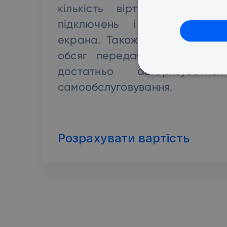
кількість віртуальних серв
підключень і конфігурацій
екрана. Також послуга вклю
обсяг передачі даних. Для 
достатньо авторизувати
ОБ
самообслуговування.
Розрахувати вартість
Обов'язкові cookie файли д
Веб-сайт не може викорис
По
Назва
До
ім
TS0181af71
te
CookieScriptConsent
Co
te