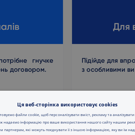
алів
Для 
потрібне гнучке
Підійде для впр
нь договором.
з особливими в
икористовувати
Cloud Enterprise
 швидкісні диски
особливих вимог 
Ця веб-сторінка використовує cookies
ти різноманітні
середовище у кл
овуємо файли cookie, щоб персоналізувати вміст, рекламу та аналізувати
 Windows Server,
доступу. Повна п
ж надаємо інформацію про ваше використання нашого сайту нашим рек
оріть необмежену
етапах розробки
м партнерам, які можуть поєднувати її з іншою інформацією, яку ви їм над