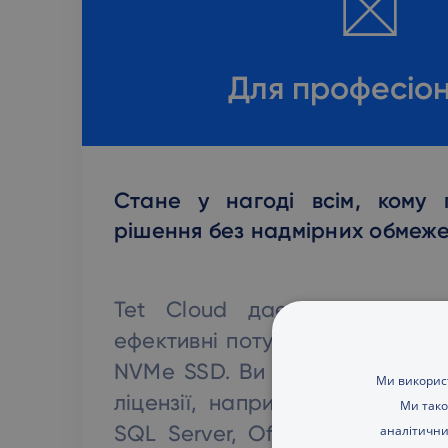
Для професіон
Стане у нагоді всім, кому 
рішення без надмірних обмеже
Tet Cloud дає можливість в
ефективні потужні процесори і
NVMe SSD. Ви можете орендува
Ми використ
ліцензії, наприклад, Microsoft
Ми тако
SQL Server, Office тощо. Ств
аналітични