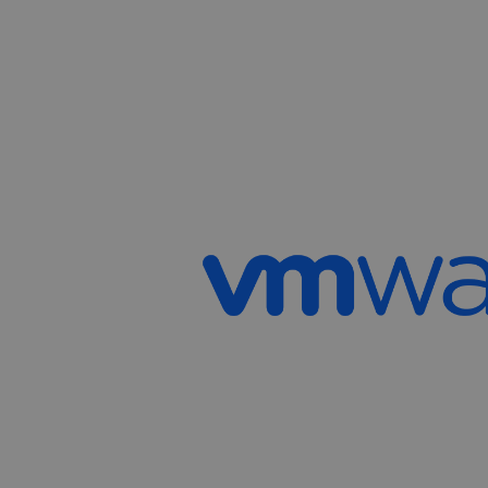
ln_or
te
[abcdef0123456789]
te
{32}
.ASPXANONYMOUS
Mi
Co
ba
BIGipServer~tet-ocp-
te
prd~public.tet-ocp-
prd-30080
sessionPageCount
.t
sso-preferred
vc