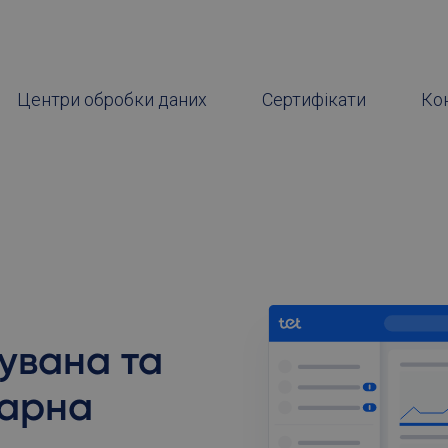
Центри обробки даних
Сертифікати
Ко
увана та
марна