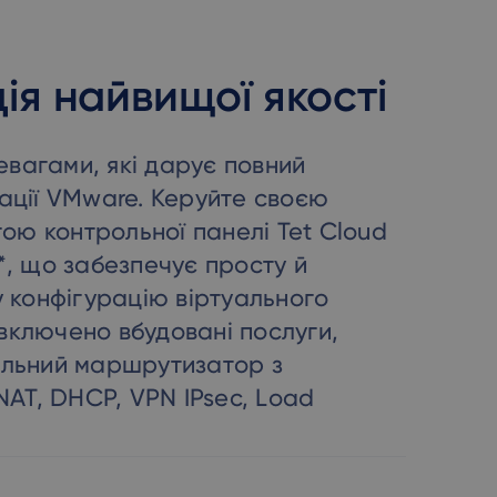
нен працювати належним
г користувача та іншої
ення веб-сайту та його
ція найвищої якості
вагами, які дарує повний
о використовують
оляє сайту зберігати
зації VMware. Керуйте своєю
ння унікальних
у або не ідентифікуючи
ою контрольної панелі Tet Cloud
 від компанії F5. Зазвичай
r*, що забезпечує просту й
з збалансованим
рутизацію запитів
у конфігурацію віртуального
нем є BIGipServer, за
на якому він розміщений,
включено вбудовані послуги,
альний маршрутизатор з
 NAT, DHCP, VPN IPsec, Load