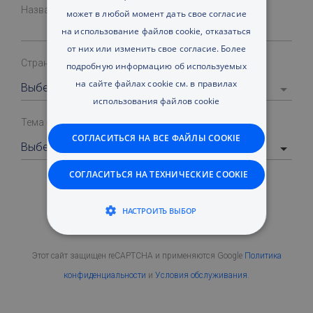
Название компании
*
может в любой момент дать свое согласие
на использование файлов cookie, отказаться
от них или изменить свое согласие. Более
Страна
подробную информацию об используемых
на сайте файлах cookie см. в
правилах
Выберите страну
использования файлов cookie
Тема сообщения
СОГЛАСИТЬСЯ НА ВСЕ ФАЙЛЫ COOKIE
Выберите услугу
СОГЛАСИТЬСЯ НА ТЕХНИЧЕСКИЕ COOKIE
НАСТРОИТЬ ВЫБОР
Отправить заявку
ТЕХНИЧЕСКИЕ/ОБЯЗАТЕЛЬНЫЕ
Этот сайт защищен reCAPTCHA и применяются Google
Политика
ФУНКЦИОНАЛЬНЫЕ
конфиденциальности
и
Условия обслуживания
.
ЦЕЛЕВЫЕ (РЕКЛАМНЫЕ)