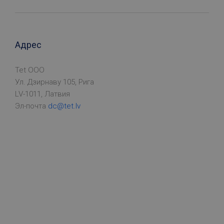
СТАТИСТИЧЕСКИЕ
Адрес
Технические/обязательные
Tet ООО
Функциональные
Ул. Дзирнаву 105, Рига
LV-1011, Латвия
Целевые (рекламные)
Статистические
Эл-почта
dc@tet.lv
Технические/обязательные файлы cookie
необходимы для того, чтобы пользователь
мог свободно посещать, просматривать
вебсайт и использовать предлагаемые им
возможности, в частности, получать
информацию об услугах и заказывать их. Эти
файлы cookie идентифицируют устройство
пользователя, сохраняя при этом
анонимность пользователя. Они не собирают
и не обобщают информацию о нем. Без
использования таких файлов cookie веб-сайт
не может полностью выполнять все свои
функции, например, предоставлять
пользователю необходимую информацию,