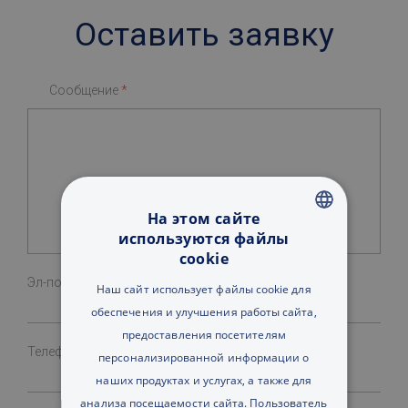
Оставить заявку
Сообщение
*
На этом сайте
используются файлы
ENGLISH
cookie
RUSSIAN
Эл-почта
*
Наш сайт использует файлы cookie для
ENGLISH
обеспечения и улучшения работы сайта,
предоставления посетителям
UA
Телефон
персонализированной информации о
наших продуктах и услугах, а также для
анализа посещаемости сайта. Пользователь