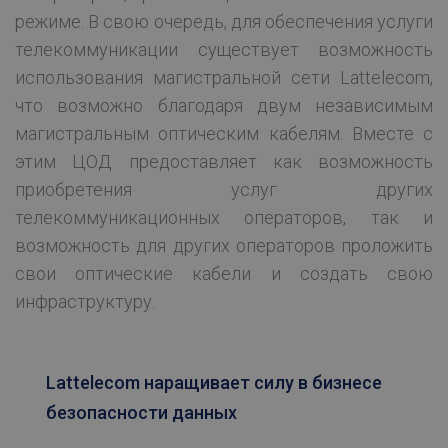
режиме. В свою очередь, для обеспечения услуги
ЦЕЛЕВЫЕ (РЕКЛАМНЫЕ)
телекоммуникации существует возможность
СТАТИСТИЧЕСКИЕ
использования магистральной сети Lattelecom,
что возможно благодаря двум независимым
магистральным оптическим кабелям. Вместе с
этим ЦОД предоставляет как возможность
Технические/обязательные
приобретения услуг других
Функциональные
телекоммуникационных операторов, так и
Целевые (рекламные)
Статистические
возможность для других операторов проложить
Технические/обязательные файлы cookie
свои оптические кабели и создать свою
необходимы для того, чтобы пользователь
мог свободно посещать, просматривать
инфраструктуру.
вебсайт и использовать предлагаемые им
возможности, в частности, получать
информацию об услугах и заказывать их. Эти
файлы cookie идентифицируют устройство
пользователя, сохраняя при этом
Lattelecom наращивает силу в бизнесе
анонимность пользователя. Они не собирают
и не обобщают информацию о нем. Без
безопасности данных
использования таких файлов cookie веб-сайт
не может полностью выполнять все свои