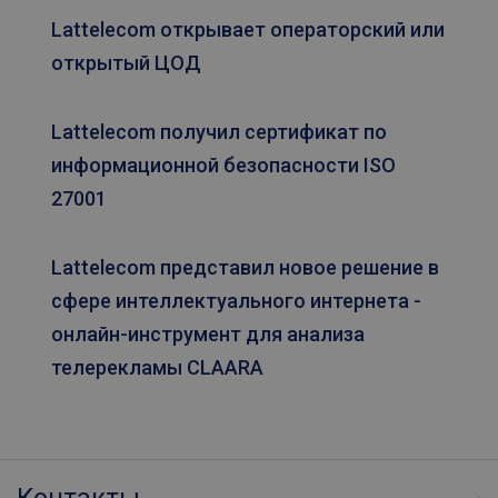
функции, например, предоставлять
пользователю необходимую информацию,
Lattelecom открывает операторский или
обеспечивать выполнение запрашиваемых
услуг э-магазина, подключение к профилю
открытый ЦОД
или просмотр фильма.
Если вы отключите эти файлы cookie с
помощью опций, предоставляемых вашим
Lattelecom получил сертификат по
браузером, имейте ввиду, что веб-сайт не
информационной безопасности ISO
сможет функционировать в полной мере.
27001
Название
Провайдер / Домен
Продолжительн
TS0181af71
tetcloud.com
Сессия
CookieScriptConsent
6 месяцев
CookieScript
Lattelecom представил новое решение в
tetcloud.com
сфере интеллектуального интернета -
онлайн-инструмент для анализа
Политику конфиденциальности
телерекламы CLAARA
Google
ln_or
tetcloud.com
1 день